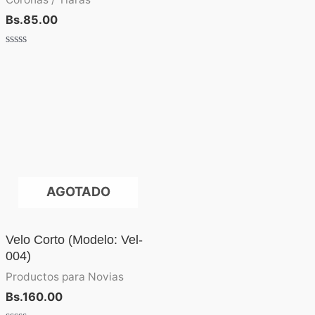
Bs.
85.00
Valorado
con
0
de
5
AGOTADO
Velo Corto (Modelo: Vel-
004)
Productos para Novias
Bs.
160.00