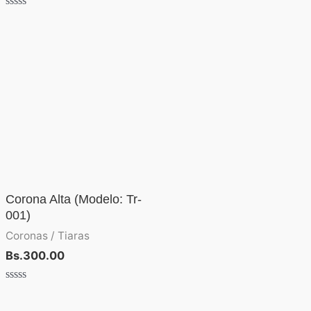
Valorado
con
0
de
5
Corona Alta (Modelo: Tr-
001)
Coronas / Tiaras
Bs.
300.00
Valorado
con
0