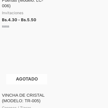
Puertas (Modelo: LC-
006)
Invitaciones
Bs.
4.30
-
Bs.
5.50
Valorado
con
0
de
5
AGOTADO
VINCHA DE CRISTAL
(MODELO: TR-005)
Coronas / Tiaras