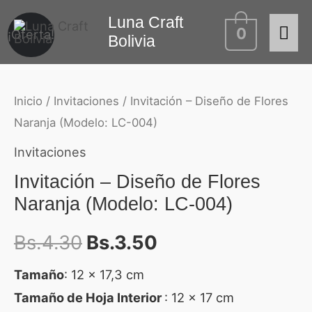
Ir
Luna Craft
Me
Invitación
El
El
0
al
¡Oferta!
Bolivia
-
contenido
prin
precio
precio
Diseño
de
original
actual
Inicio
/
Invitaciones
/ Invitación – Diseño de Flores
Flores
Naranja (Modelo: LC-004)
era:
es:
Naranja
Invitaciones
(Modelo:
Bs.4.30.
Bs.3.50.
Invitación – Diseño de Flores
LC-
Naranja (Modelo: LC-004)
004)
cantidad
Bs.
4.30
Bs.
3.50
Tamaño
: 12 x 17,3 cm
Tamaño de Hoja Interior
: 12 x 17 cm