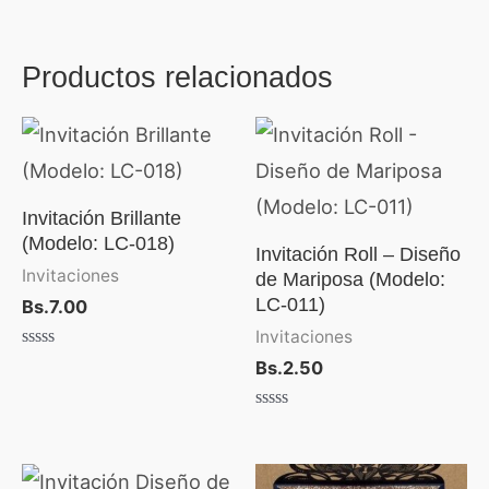
Productos relacionados
Invitación Brillante
(Modelo: LC-018)
Invitación Roll – Diseño
Invitaciones
de Mariposa (Modelo:
LC-011)
Bs.
7.00
Invitaciones
Valorado
Bs.
2.50
con
0
de
Valorado
5
con
0
de
Rango
5