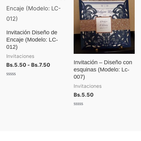
de
precios:
desde
Bs.5.50
hasta
Invitación Diseño de
Bs.7.50
Encaje (Modelo: LC-
012)
Invitaciones
Invitación – Diseño con
Bs.
5.50
-
Bs.
7.50
esquinas (Modelo: Lc-
007)
Valorado
con
Invitaciones
0
Bs.
5.50
de
5
Valorado
con
0
de
5