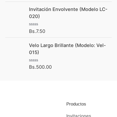
Invitación Envolvente (Modelo LC-
020)
Bs.
7.50
V
a
l
Velo Largo Brillante (Modelo: Vel-
o
r
015)
a
d
o
Bs.
500.00
V
c
a
o
l
n
o
0
r
d
a
e
d
5
o
Productos
c
o
n
Invitaciones