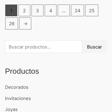
de
5
1
2
3
4
…
24
25
26
→
B
Buscar
u
s
Productos
c
a
Decorados
r
Invitaciones
p
o
Joyas