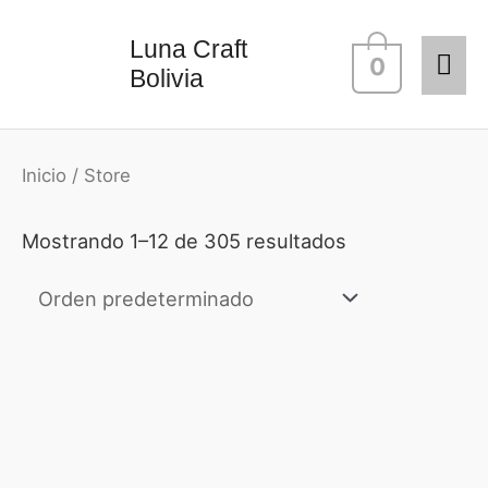
Ir
Me
Luna Craft
al
0
Bolivia
contenido
prin
Inicio
/ Store
Mostrando 1–12 de 305 resultados