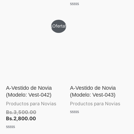
Valorado
con
Valorado
0
con
de
0
5
de
El
El
¡Oferta!
5
precio
precio
actual
original
es:
era:
Bs.2,800.00.
Bs.3,500.00.
A-Vestido de Novia
A-Vestido de Novia
(Modelo: Vest-042)
(Modelo: Vest-043)
Productos para Novias
Productos para Novias
Bs.
3,500.00
Bs.
2,800.00
Valorado
con
0
de
Valorado