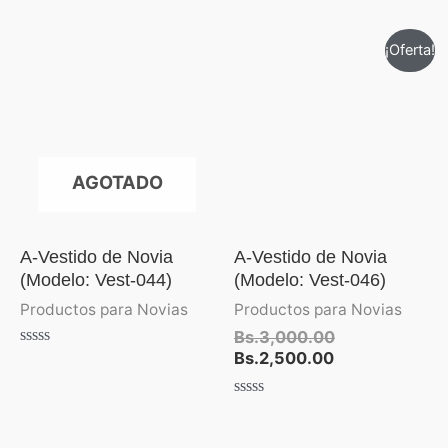
5
con
0
de
El
El
¡Oferta!
5
precio
precio
actual
original
es:
era:
Bs.2,500.00.
Bs.3,000.00.
AGOTADO
A-Vestido de Novia
A-Vestido de Novia
(Modelo: Vest-044)
(Modelo: Vest-046)
Productos para Novias
Productos para Novias
Bs.
3,000.00
Bs.
2,500.00
Valorado
con
0
de
Valorado
5
con
0