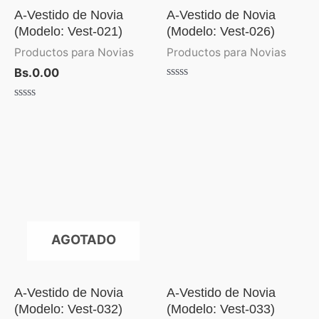
A-Vestido de Novia
A-Vestido de Novia
(Modelo: Vest-021)
(Modelo: Vest-026)
Productos para Novias
Productos para Novias
Bs.
0.00
Valorado
con
Valorado
0
con
de
0
5
de
5
AGOTADO
A-Vestido de Novia
A-Vestido de Novia
(Modelo: Vest-032)
(Modelo: Vest-033)