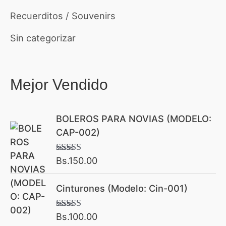
Recuerditos / Souvenirs
Sin categorizar
Mejor Vendido
BOLEROS PARA NOVIAS (MODELO:
CAP-002)
Bs.
150.00
Valorado con
5.00
de 5
Cinturones (Modelo: Cin-001)
Bs.
100.00
Valorado con
5.00
de 5