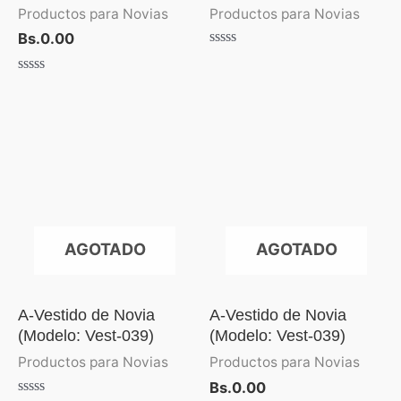
Productos para Novias
Productos para Novias
Bs.
0.00
Valorado
con
Valorado
0
con
de
0
5
de
5
AGOTADO
AGOTADO
A-Vestido de Novia
A-Vestido de Novia
(Modelo: Vest-039)
(Modelo: Vest-039)
Productos para Novias
Productos para Novias
Bs.
0.00