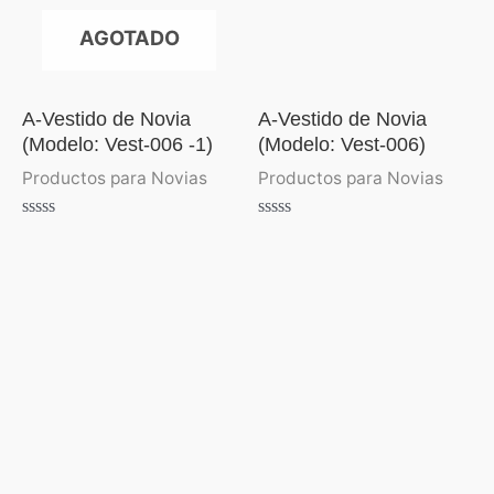
AGOTADO
A-Vestido de Novia
A-Vestido de Novia
(Modelo: Vest-006 -1)
(Modelo: Vest-006)
Productos para Novias
Productos para Novias
Valorado
Valorado
con
con
0
0
de
de
5
5