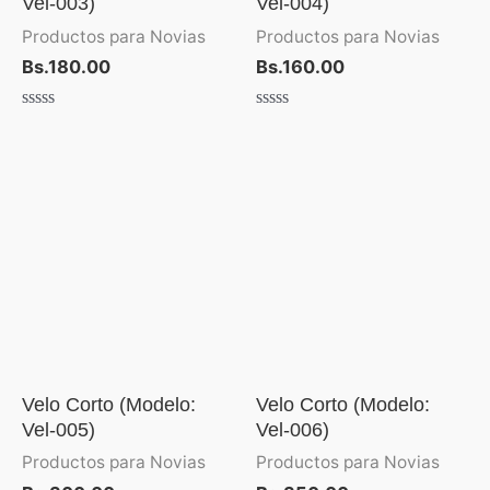
Vel-003)
Vel-004)
Productos para Novias
Productos para Novias
Bs.
180.00
Bs.
160.00
Valorado
Valorado
con
con
0
0
de
de
5
5
Velo Corto (Modelo:
Velo Corto (Modelo:
Vel-005)
Vel-006)
Productos para Novias
Productos para Novias