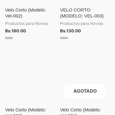
Velo Corto (Modelo:
VELO CORTO
Vel-002)
(MODELO: VEL-003)
Productos para Novias
Productos para Novias
Bs.
180.00
Bs.
130.00
Valorado
Valorado
con
con
0
0
de
de
5
5
AGOTADO
Velo Corto (Modelo:
Velo Corto (Modelo: