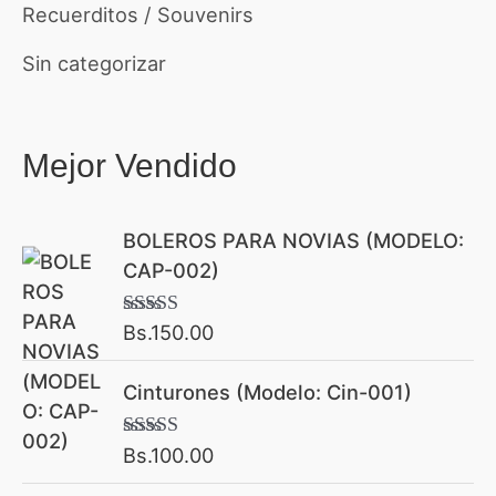
Recuerditos / Souvenirs
Sin categorizar
Mejor Vendido
BOLEROS PARA NOVIAS (MODELO:
CAP-002)
Bs.
150.00
Valorado con
5.00
de 5
Cinturones (Modelo: Cin-001)
Bs.
100.00
Valorado con
5.00
de 5