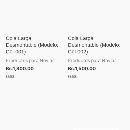
Cola Larga
Cola Larga
Desmontable (Modelo:
Desmontable (Modelo:
Col-001)
Col-002)
Productos para Novias
Productos para Novias
Bs.
1,300.00
Bs.
1,500.00
Valorado
Valorado
con
con
0
0
de
de
5
5