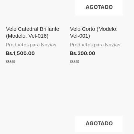
AGOTADO
Velo Catedral Brillante
Velo Corto (Modelo:
(Modelo: Vel-016)
Vel-001)
Productos para Novias
Productos para Novias
Bs.
1,500.00
Bs.
200.00
Valorado
Valorado
con
con
0
0
de
de
5
5
AGOTADO