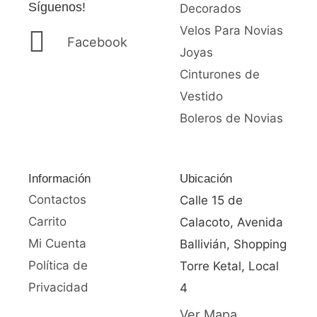
Síguenos!
Decorados
5
s
d
Velos Para Novias
Facebook
e
Joyas
B
Cinturones de
s
Vestido
.
Boleros de Novias
5
.
5
Información
Ubicación
0
Contactos
Calle 15 de
h
a
Carrito
Calacoto, Avenida
s
Mi Cuenta
Ballivián, Shopping
t
Política de
Torre Ketal, Local
a
Privacidad
4
B
Ver Mapa