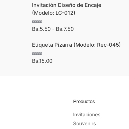
R
Invitación Diseño de Encaje
a
(Modelo: LC-012)
n
g
Bs.
5.50
-
Bs.
7.50
V
o
a
l
d
Etiqueta Pizarra (Modelo: Rec-045)
o
e
r
a
p
d
Bs.
15.00
V
r
o
a
c
l
e
o
o
c
n
r
0
a
i
d
d
o
e
o
5
Productos
c
s
o
:
n
Invitaciones
0
d
d
Souvenirs
e
e