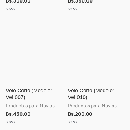
Bs.
300.00
Bs.
350.00
Valorado
Valorado
con
con
0
0
de
de
5
5
Velo Corto (Modelo:
Velo Corto (Modelo:
Vel-007)
Vel-010)
Productos para Novias
Productos para Novias
Bs.
450.00
Bs.
200.00
Valorado
Valorado