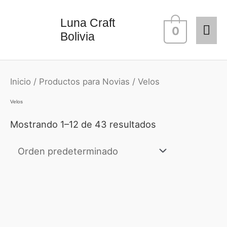
Ir
Me
Luna Craft
al
0
Bolivia
contenido
prin
Inicio
/
Productos para Novias
/ Velos
Velos
Mostrando 1–12 de 43 resultados