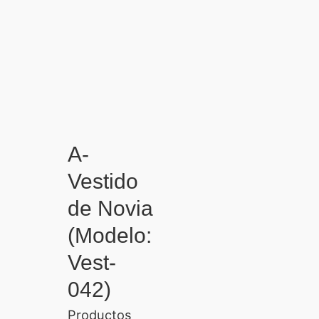
era:
es:
Bs.3,500.00.
Bs.2,800.00.
A-
Vestido
de Novia
(Modelo:
Vest-
042)
Productos