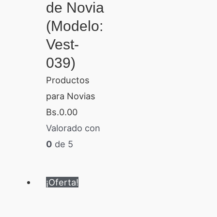
de Novia
(Modelo:
Vest-
039)
Productos
para Novias
Bs.
0.00
Valorado con
0
de 5
El
El
¡Oferta!
precio
precio
original
actual