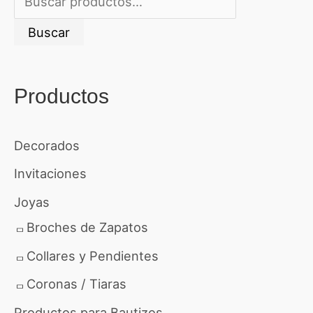
u
Buscar
s
c
Productos
a
r
Decorados
p
o
Invitaciones
r
Joyas
:
Broches de Zapatos
Collares y Pendientes
Coronas / Tiaras
Productos para Bautizos