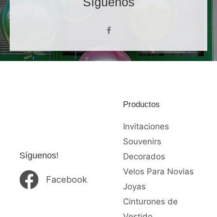
Síguenos
F
a
c
e
b
o
o
k
-
f
Productos
Invitaciones
Souvenirs
Síguenos!
Decorados
Velos Para Novias
Facebook
Joyas
Cinturones de
Vestido