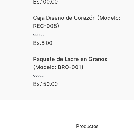
Bs.
100.00
Valorado con
5.00
de 5
Caja Diseño de Corazón (Modelo:
REC-008)
Bs.
6.00
V
a
l
Paquete de Lacre en Granos
o
r
(Modelo: BRO-001)
a
d
o
Bs.
150.00
V
c
a
o
l
n
o
0
r
d
a
e
d
5
o
Productos
c
o