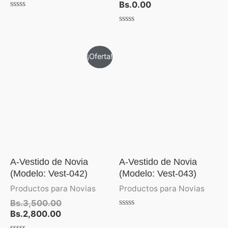
Bs.
0.00
Valorado
con
Valorado
0
con
de
0
5
de
El
El
¡Oferta!
5
precio
precio
actual
original
es:
era:
Bs.2,800.00.
Bs.3,500.00.
A-Vestido de Novia
A-Vestido de Novia
(Modelo: Vest-042)
(Modelo: Vest-043)
Productos para Novias
Productos para Novias
Bs.
3,500.00
Bs.
2,800.00
Valorado
con