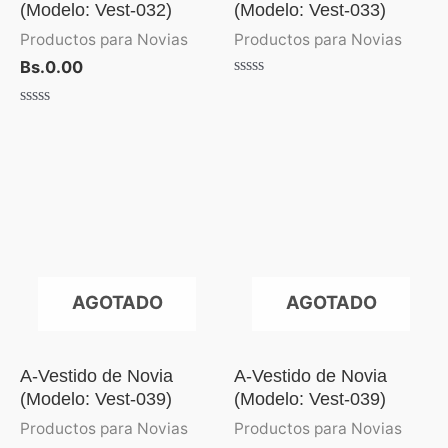
(Modelo: Vest-032)
(Modelo: Vest-033)
Productos para Novias
Productos para Novias
Bs.
0.00
Valorado
con
Valorado
0
con
de
0
5
de
5
AGOTADO
AGOTADO
A-Vestido de Novia
A-Vestido de Novia
(Modelo: Vest-039)
(Modelo: Vest-039)
Productos para Novias
Productos para Novias