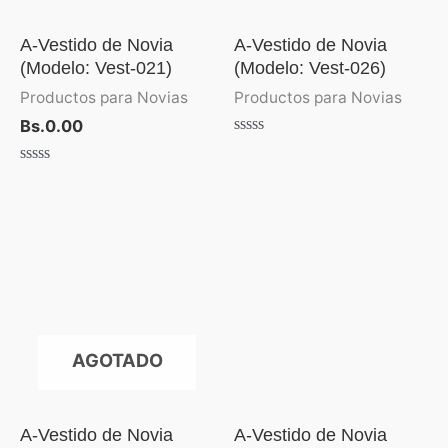
A-Vestido de Novia
A-Vestido de Novia
(Modelo: Vest-021)
(Modelo: Vest-026)
Productos para Novias
Productos para Novias
Bs.
0.00
Valorado
con
Valorado
0
con
de
0
5
de
5
AGOTADO
A-Vestido de Novia
A-Vestido de Novia