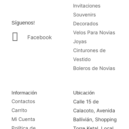
n
Invitaciones
0
d
Souvenirs
e
Síguenos!
Decorados
5
Velos Para Novias
Facebook
Joyas
Cinturones de
Vestido
Boleros de Novias
Información
Ubicación
Contactos
Calle 15 de
Carrito
Calacoto, Avenida
Mi Cuenta
Ballivián, Shopping
Política de
Torre Ketal, Local