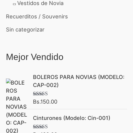
Vestidos de Novia
Recuerditos / Souvenirs
Sin categorizar
Mejor Vendido
BOLEROS PARA NOVIAS (MODELO:
CAP-002)
Bs.
150.00
Valorado con
5.00
de 5
Cinturones (Modelo: Cin-001)