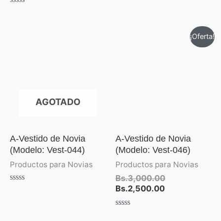
0
de
Valorado
5
con
0
de
El
El
¡Oferta!
5
precio
precio
actual
original
es:
era:
Bs.2,500.00.
Bs.3,000.00.
AGOTADO
A-Vestido de Novia
A-Vestido de Novia
(Modelo: Vest-044)
(Modelo: Vest-046)
Productos para Novias
Productos para Novias
Bs.
3,000.00
Bs.
2,500.00
Valorado
con
0
de
Valorado
5
con