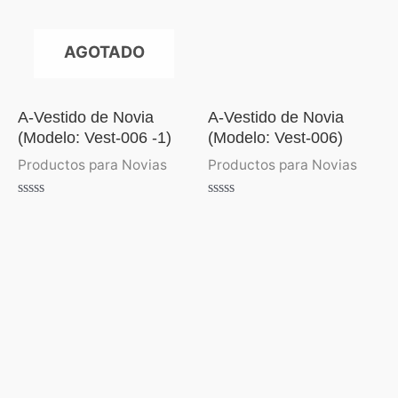
AGOTADO
A-Vestido de Novia
A-Vestido de Novia
(Modelo: Vest-006 -1)
(Modelo: Vest-006)
Productos para Novias
Productos para Novias
Valorado
Valorado
con
con
0
0
de
de
5
5