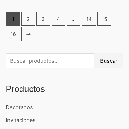
0
de
5
1
2
3
4
…
14
15
16
→
B
Buscar
u
s
Productos
c
a
Decorados
r
Invitaciones
p