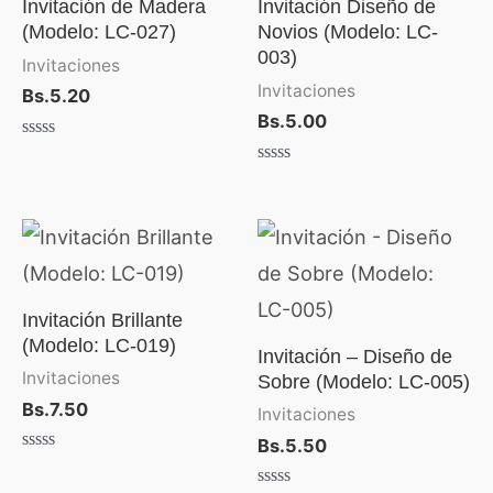
Invitación de Madera
Invitación Diseño de
(Modelo: LC-027)
Novios (Modelo: LC-
003)
Invitaciones
Invitaciones
Bs.
5.20
Bs.
5.00
Valorado
con
Valorado
0
con
de
0
5
de
5
Invitación Brillante
(Modelo: LC-019)
Invitación – Diseño de
Invitaciones
Sobre (Modelo: LC-005)
Bs.
7.50
Invitaciones
Bs.
5.50
Valorado
con