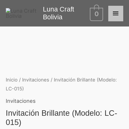
Ir
Luna Craft
Men
Invitación
0
al
Bolivia
Brillante
contenido
princ
(Modelo:
LC-
015)
cantidad
Inicio
/
Invitaciones
/ Invitación Brillante (Modelo:
LC-015)
Invitaciones
Invitación Brillante (Modelo: LC-
015)