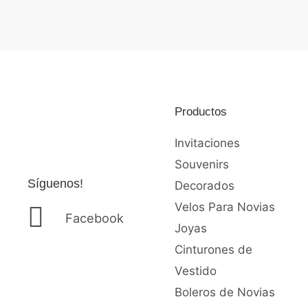
0
Valorado
de
con
5
0
de
5
Productos
Invitaciones
Souvenirs
Síguenos!
Decorados
Velos Para Novias
Facebook
Joyas
Cinturones de
Vestido
Boleros de Novias