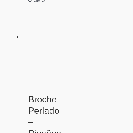
0
de 5
Broche
Perlado
–