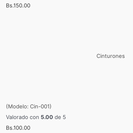
a
Bs.
150.00
B
s
.
7
Cinturones
.
5
0
(Modelo: Cin-001)
Valorado con
5.00
de 5
Bs.
100.00