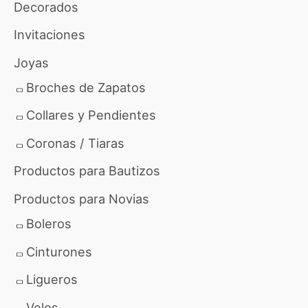
Decorados
p
e
o
p
Invitaciones
r
r
Joyas
:
e
Broches de Zapatos
c
Collares y Pendientes
i
Coronas / Tiaras
o
Productos para Bautizos
s
Productos para Novias
:
Boleros
d
Cinturones
e
Ligueros
s
d
Velos