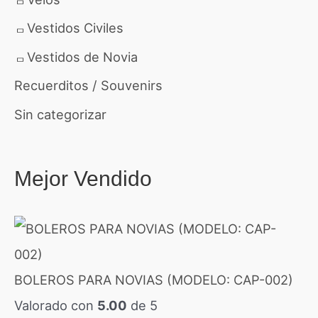
e
Vestidos Civiles
B
Vestidos de Novia
s
Recuerditos / Souvenirs
.
Sin categorizar
5
.
Mejor Vendido
5
0
h
a
s
BOLEROS PARA NOVIAS (MODELO: CAP-002)
t
Valorado con
5.00
de 5