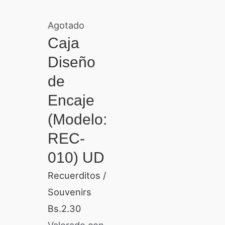
Agotado
Caja
Diseño
de
Encaje
(Modelo:
REC-
010) UD
Recuerditos /
Souvenirs
Bs.
2.30
Valorado con