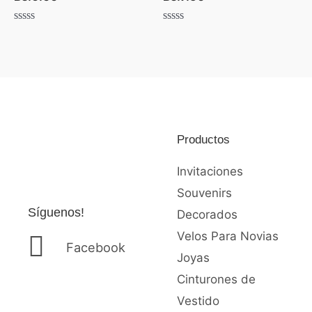
Valorado
Valorado
con
con
0
0
de
de
5
5
Productos
Invitaciones
Souvenirs
Síguenos!
Decorados
Velos Para Novias
Facebook
Joyas
Cinturones de
Vestido