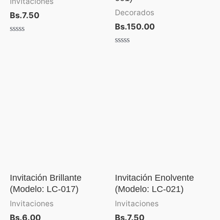
Invitaciones
Decorados
Bs.
7.50
Bs.
150.00
Valorado
con
Valorado
0
con
de
0
5
de
5
Invitación Brillante
Invitación Enolvente
(Modelo: LC-017)
(Modelo: LC-021)
Invitaciones
Invitaciones
Bs.
6.00
Bs.
7.50