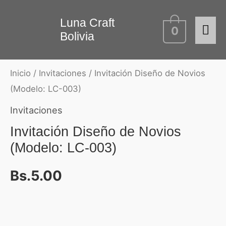
Ir
Me
Invitación
Luna Craft
al
0
Bolivia
Diseño
contenido
prin
de
Novios
Inicio
/
Invitaciones
/ Invitación Diseño de Novios
(Modelo:
(Modelo: LC-003)
LC-
Invitaciones
003)
Invitación Diseño de Novios
cantidad
(Modelo: LC-003)
Bs.
5.00