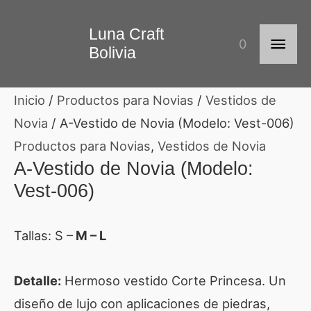
Ir
Men
Luna Craft
al
0
Bolivia
contenido
princ
Inicio
/
Productos para Novias
/
Vestidos de
Novia
/ A-Vestido de Novia (Modelo: Vest-006)
Productos para Novias
,
Vestidos de Novia
A-Vestido de Novia (Modelo:
Vest-006)
Tallas: S –
M – L
Detalle:
Hermoso vestido Corte Princesa. Un
diseño de lujo con aplicaciones de piedras,