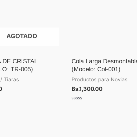
AGOTADO
 DE CRISTAL
Cola Larga Desmontabl
O: TR-005)
(Modelo: Col-001)
/ Tiaras
Productos para Novias
0
Bs.
1,300.00
Valorado
con
0
de
5