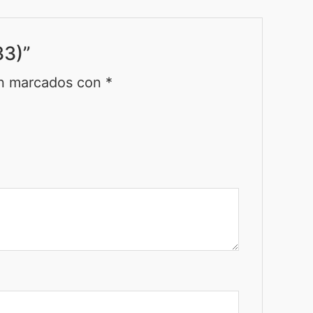
33)”
án marcados con
*