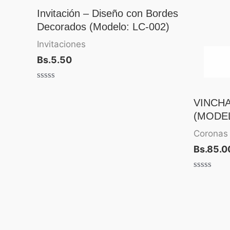
Invitación – Diseño con Bordes
Decorados (Modelo: LC-002)
Invitaciones
Bs.
5.50
Valorado
con
VINCHA
0
de
(MODEL
5
Coronas 
Bs.
85.0
Valorado
con
0
de
5