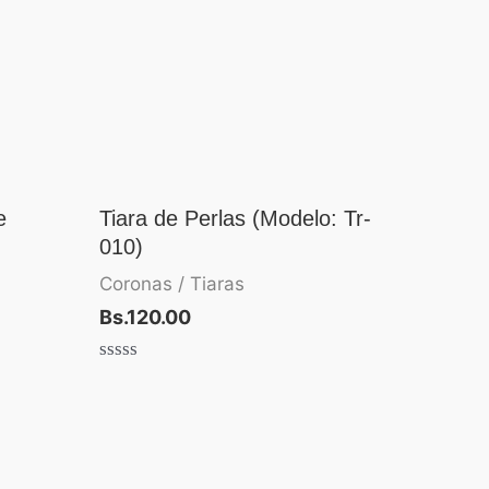
e
Tiara de Perlas (Modelo: Tr-
010)
Coronas / Tiaras
Bs.
120.00
Valorado
con
0
de
5