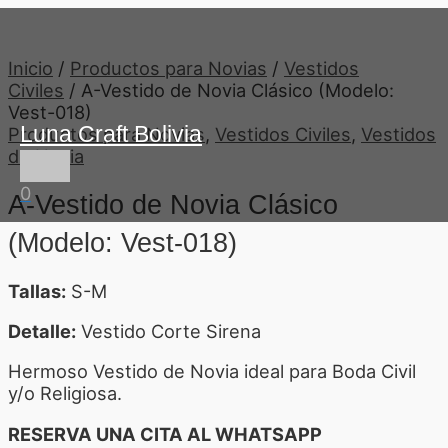
Ir
Menú
al
principal
contenido
Inicio
/
Productos para Novias
/
Vestidos
Civiles
/ A-Vestido de Novia Clásico (Modelo:
Vest-018)
Luna Craft Bolivia
Productos para Novias
,
Vestidos Civiles
,
Vestidos
de Novia
0
A-Vestido de Novia Clásico
(Modelo: Vest-018)
Tallas:
S-M
Detalle:
Vestido Corte Sirena
Hermoso Vestido de Novia ideal para Boda Civil
y/o Religiosa.
RESERVA UNA CITA AL WHATSAPP