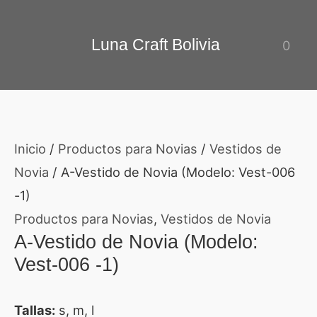
Ir
El
El
al
precio
precio
Luna Craft Bolivia
0
contenido
original
actual
era:
es:
Bs.4.30.
Bs.3.50.
Inicio
/
Productos para Novias
/
Vestidos de
Novia
/ A-Vestido de Novia (Modelo: Vest-006
-1)
Productos para Novias
,
Vestidos de Novia
A-Vestido de Novia (Modelo:
Vest-006 -1)
Tallas:
s, m, l