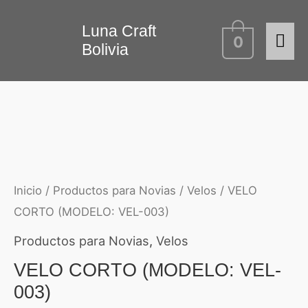
Ir
Me
Luna Craft
al
0
Bolivia
contenido
prin
Inicio
/
Productos para Novias
/
Velos
/ VELO
CORTO (MODELO: VEL-003)
Productos para Novias
,
Velos
VELO CORTO (MODELO: VEL-
003)