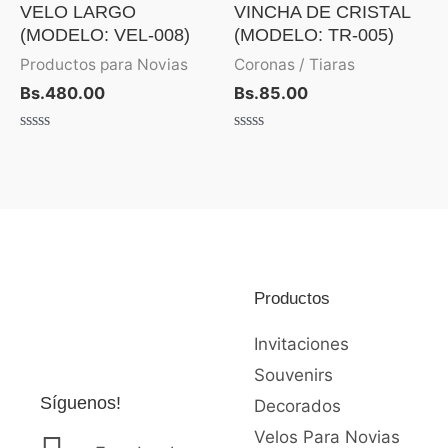
VELO LARGO
VINCHA DE CRISTAL
(MODELO: VEL-008)
(MODELO: TR-005)
Productos para Novias
Coronas / Tiaras
Bs.
480.00
Bs.
85.00
Valorado
Valorado
con
con
0
0
de
de
5
5
Productos
Invitaciones
Souvenirs
Síguenos!
Decorados
Velos Para Novias