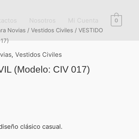
tactos
Nosotros
Mi Cuenta
0
ra Novias
/
Vestidos Civiles
/ VESTIDO
017)
vias
,
Vestidos Civiles
IL (Modelo: CIV 017)
seño clásico casual.