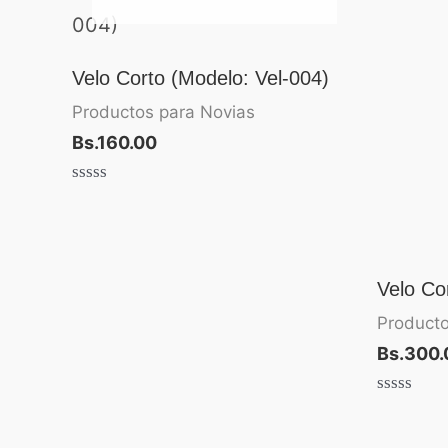
Velo Corto (Modelo: Vel-004)
Productos para Novias
Bs.
160.00
Valorado
con
0
de
5
Velo Co
Producto
Bs.
300.
Valorado
con
0