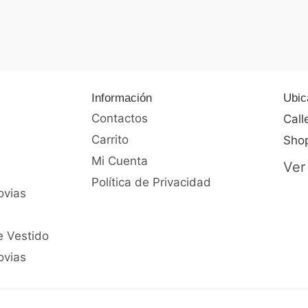
0
de
5
Información
Ubic
Contactos
Call
Carrito
Shop
Mi Cuenta
Ver
Política de Privacidad
ovias
e Vestido
ovias