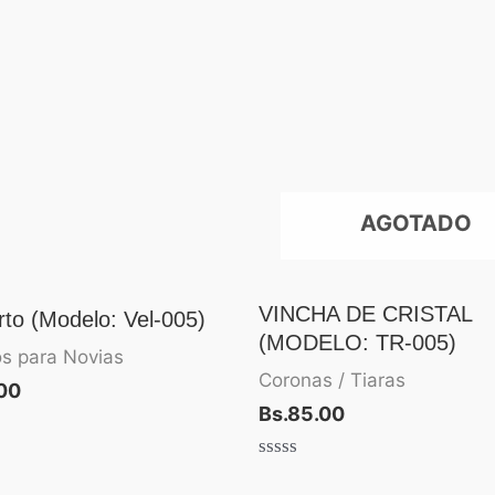
AGOTADO
VINCHA DE CRISTAL
rto (Modelo: Vel-005)
(MODELO: TR-005)
s para Novias
Coronas / Tiaras
00
Bs.
85.00
Valorado
con