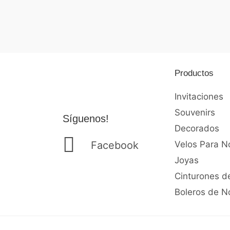
de
5
Productos
Invitaciones
Souvenirs
Síguenos!
Decorados
Facebook
Velos Para N
Joyas
Cinturones d
Boleros de N