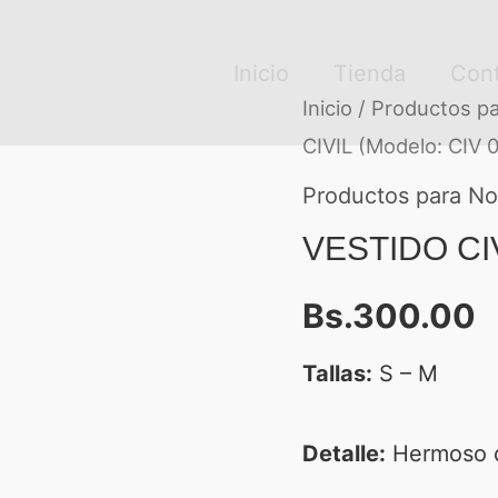
Inicio
Tienda
Con
VESTIDO
Inicio
/
Productos pa
CIVIL (Modelo: CIV 
CIVIL
(Modelo:
Productos para No
CIV
VESTIDO CIV
017)
Bs.
300.00
cantidad
Tallas:
S – M
Detalle:
Hermoso di