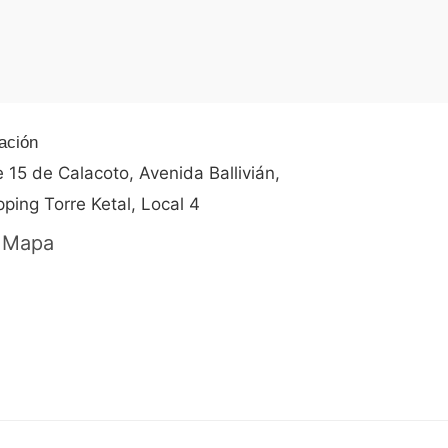
0
de
5
ación
e 15 de Calacoto, Avenida Ballivián,
ping Torre Ketal, Local 4
 Mapa