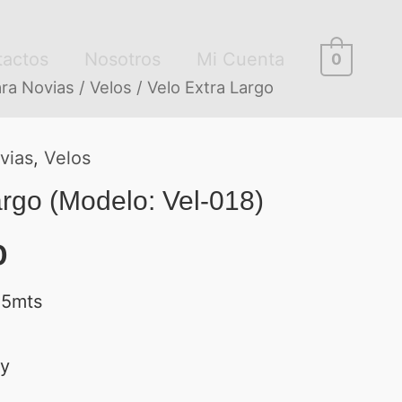
tactos
Nosotros
Mi Cuenta
0
ra Novias
/
Velos
/ Velo Extra Largo
vias
,
Velos
argo (Modelo: Vel-018)
0
.5mts
ry