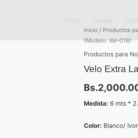
Inicio
Tienda
Con
Velo
Inicio
/
Productos pa
(Modelo: Vel-018)
Extra
Largo
Productos para No
(Modelo:
Velo Extra L
Vel-
Bs.
2,000.0
018)
cantidad
Medida:
6 mts * 2
Color:
Blanco/ Ivo