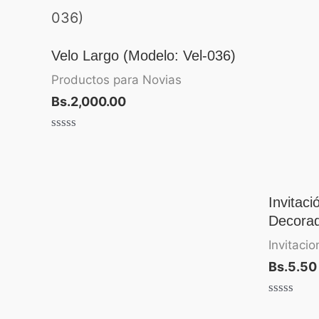
Velo Largo (Modelo: Vel-036)
Productos para Novias
Bs.
2,000.00
Valorado
con
0
de
5
Invitac
Decorad
Invitaci
Bs.
5.50
Valorado
con