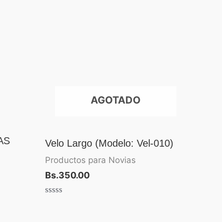
AGOTADO
AS
Velo Largo (Modelo: Vel-010)
Productos para Novias
Bs.
350.00
Valorado
con
0