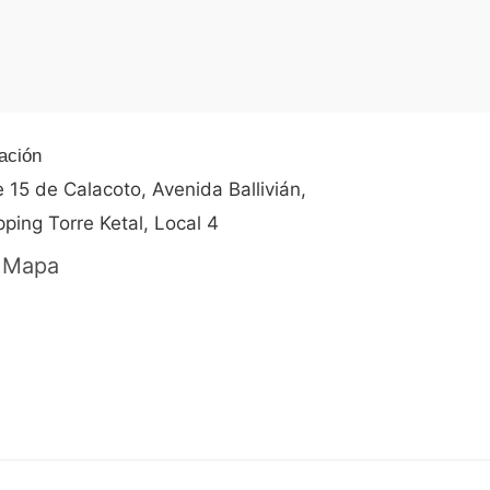
de
5
ación
e 15 de Calacoto, Avenida Ballivián,
ping Torre Ketal, Local 4
 Mapa