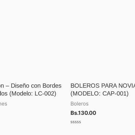
ión – Diseño con Bordes
BOLEROS PARA NOVI
os (Modelo: LC-002)
(MODELO: CAP-001)
ones
Boleros
Bs.
130.00
Valorado
con