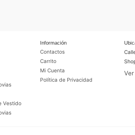
0
de
5
Información
Ubic
Contactos
Call
Carrito
Shop
Mi Cuenta
Ver
Política de Privacidad
ovias
e Vestido
ovias