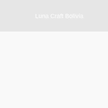
Ir
al
Luna Craft Bolivia
contenido