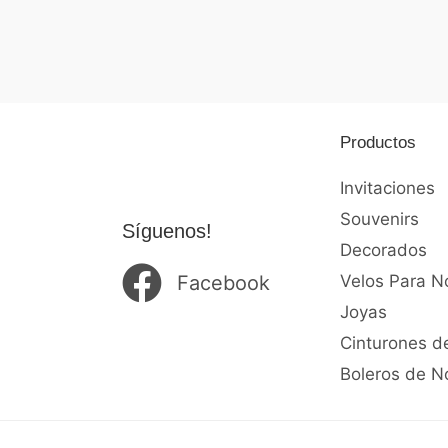
0
de
5
Productos
Invitaciones
Souvenirs
Síguenos!
Decorados
Facebook
Velos Para N
Joyas
Cinturones d
Boleros de N