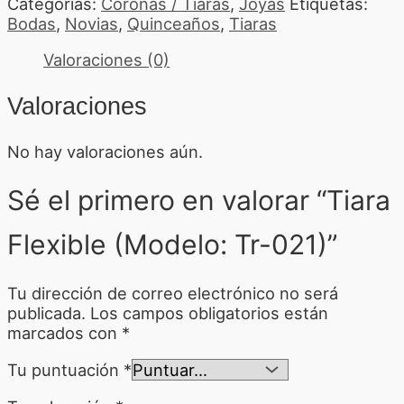
Categorías:
Coronas / Tiaras
,
Joyas
Etiquetas:
Bodas
,
Novias
,
Quinceaños
,
Tiaras
Valoraciones (0)
Valoraciones
No hay valoraciones aún.
Sé el primero en valorar “Tiara
Flexible (Modelo: Tr-021)”
Tu dirección de correo electrónico no será
publicada.
Los campos obligatorios están
marcados con
*
Tu puntuación
*