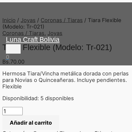
Ir
Tiara
Menú
al
Flexible
principal
contenido
(Modelo:
Inicio
/
Joyas
/
Coronas / Tiaras
/ Tiara Flexible
Tr-
(Modelo: Tr-021)
021)
Coronas / Tiaras
,
Joyas
cantidad
Luna Craft Bolivia
Tiara Flexible (Modelo: Tr-021)
0
Bs.
70.00
Hermosa Tiara/Vincha metálica dorada con perlas
para Novias o Quinceañeras. Incluye pendientes.
Flexible
Disponibilidad:
5 disponibles
Añadir al carrito