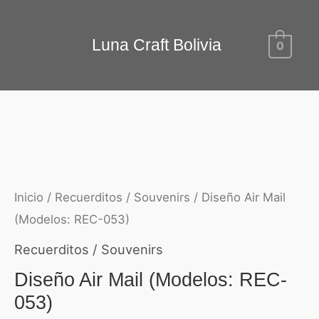
Ir
Diseño
al
Luna Craft Bolivia
0
Air
contenido
Mail
(Modelos:
REC-
053)
cantidad
Inicio
/
Recuerditos / Souvenirs
/ Diseño Air Mail
(Modelos: REC-053)
Recuerditos / Souvenirs
Diseño Air Mail (Modelos: REC-
053)