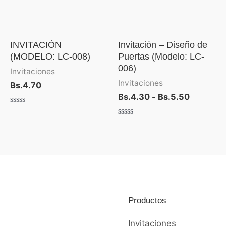
Bs.5.50
INVITACIÓN
Invitación – Diseño de
(MODELO: LC-008)
Puertas (Modelo: LC-
006)
Invitaciones
Invitaciones
Bs.
4.70
Bs.
4.30
-
Bs.
5.50
Valorado
con
Valorado
0
con
de
0
5
de
5
Productos
Invitaciones