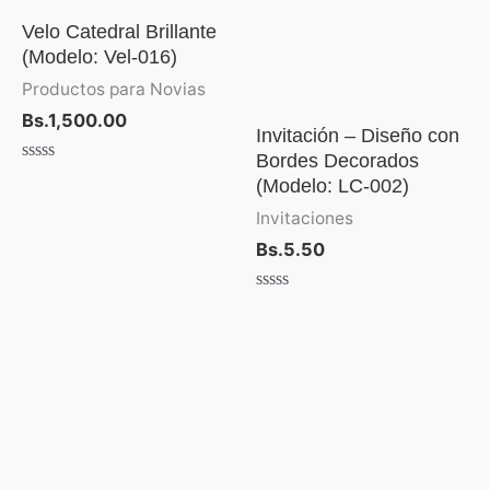
Velo Catedral Brillante
(Modelo: Vel-016)
Productos para Novias
Bs.
1,500.00
Invitación – Diseño con
Bordes Decorados
Valorado
(Modelo: LC-002)
con
0
Invitaciones
de
5
Bs.
5.50
Valorado
con
0
de
Rango
5
de
precios:
desde
Bs.4.30
hasta