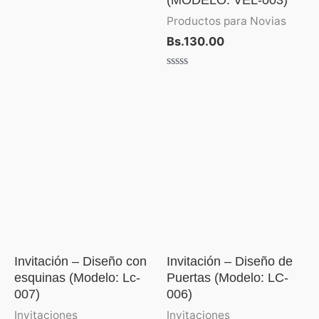
0
de
Productos para Novias
5
Bs.
130.00
Valorado
con
0
de
Rango
5
de
precios:
desde
Bs.4.30
hasta
Bs.5.50
Invitación – Diseño con
Invitación – Diseño de
esquinas (Modelo: Lc-
Puertas (Modelo: LC-
007)
006)
Invitaciones
Invitaciones