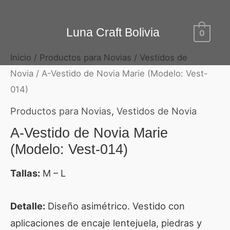
Ir
al
Luna Craft Bolivia
0
contenido
Inicio
/
Productos para Novias
/
Vestidos de
Novia
/ A-Vestido de Novia Marie (Modelo: Vest-
014)
Productos para Novias
,
Vestidos de Novia
A-Vestido de Novia Marie
(Modelo: Vest-014)
Tallas:
M – L
Detalle:
Diseño asimétrico. Vestido con
aplicaciones de encaje lentejuela, piedras y