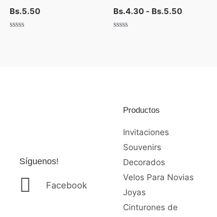
Bs.
5.50
Bs.
4.30
-
Bs.
5.50
Valorado
Valorado
con
con
0
0
de
de
5
5
Productos
Invitaciones
Souvenirs
Síguenos!
Decorados
Velos Para Novias
Facebook
Joyas
Cinturones de