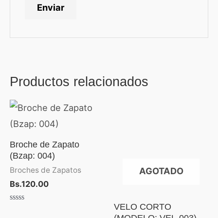
Productos relacionados
Broche de Zapato
(Bzap: 004)
AGOTADO
Broches de Zapatos
Bs.
120.00
VELO CORTO
Valorado
con
(MODELO: VEL-003)