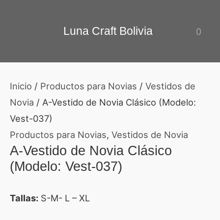
Ir
El
El
al
precio
precio
Luna Craft Bolivia
0
contenido
original
actual
era:
es:
Bs.4.30.
Bs.3.50.
Inicio
/
Productos para Novias
/
Vestidos de
Novia
/ A-Vestido de Novia Clásico (Modelo:
Vest-037)
Productos para Novias
,
Vestidos de Novia
A-Vestido de Novia Clásico
(Modelo: Vest-037)
Tallas:
S-M- L – XL