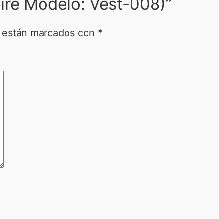
aire Modelo: Vest-008)”
s están marcados con
*