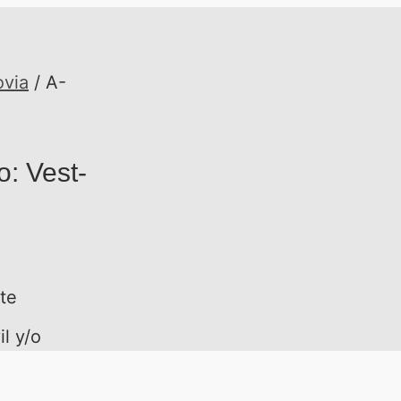
ovia
/ A-
o: Vest-
te
l y/o