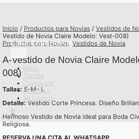
Ir
Menú
al
principal
contenido
Inicio
/
Productos para Novias
/
Vestidos de N
Vestido de Novia Claire Modelo: Vest-008)
Luna Craft Bolivia
Productos para Novias
,
Vestidos de Novia
A-Vestido de Novia Claire Model
Inicio
008)
Tienda
Contactos
Tallas:
S-M- L
Nosotros
Mi Cuenta
Detalle:
Vestido Corte Princesa. Diseño Brillan
0
Hermoso Vestido de Novia ideal para Boda Civi
Religiosa.
RESERVA UNA CITA AL WHATSAPP