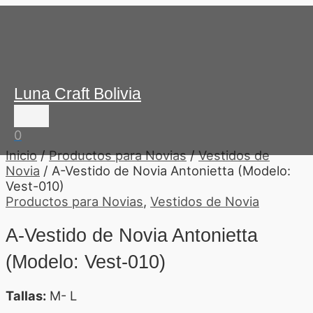
Ir
Menú
al
principal
contenido
Luna Craft Bolivia
0
Inicio
/
Productos para Novias
/
Vestidos de
Novia
/ A-Vestido de Novia Antonietta (Modelo:
Vest-010)
Productos para Novias
,
Vestidos de Novia
A-Vestido de Novia Antonietta
(Modelo: Vest-010)
Tallas:
M- L