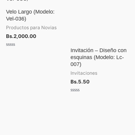
Velo Largo (Modelo:
Vel-036)
Productos para Novias
Bs.
2,000.00
Invitación – Diseño con
Valorado
con
esquinas (Modelo: Lc-
0
007)
de
5
Invitaciones
Bs.
5.50
Valorado
con
0
de
5