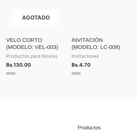
AGOTADO
VELO CORTO
INVITACIÓN
(MODELO: VEL-003)
(MODELO: LC-008)
Productos para Novias
Invitaciones
Bs.
130.00
Bs.
4.70
Valorado
Valorado
con
con
0
0
de
de
5
5
Productos