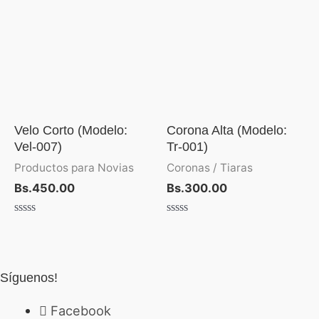
Velo Corto (Modelo:
Corona Alta (Modelo:
Vel-007)
Tr-001)
Productos para Novias
Coronas / Tiaras
Bs.
450.00
Bs.
300.00
Valorado
Valorado
con
con
0
0
de
de
5
5
Síguenos!
Facebook