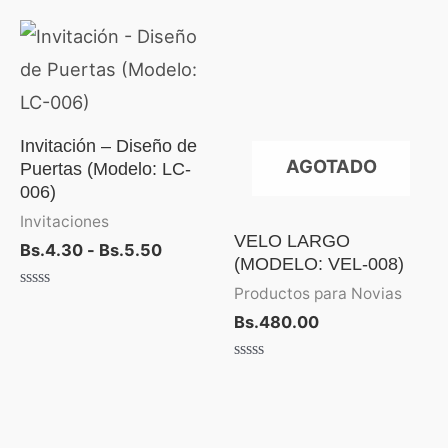
Rango
de
precios:
desde
Bs.4.30
hasta
Invitación – Diseño de
Bs.5.50
AGOTADO
Puertas (Modelo: LC-
006)
Invitaciones
VELO LARGO
Bs.
4.30
-
Bs.
5.50
(MODELO: VEL-008)
Productos para Novias
Valorado
con
Bs.
480.00
0
de
5
Valorado
con
0
de
5