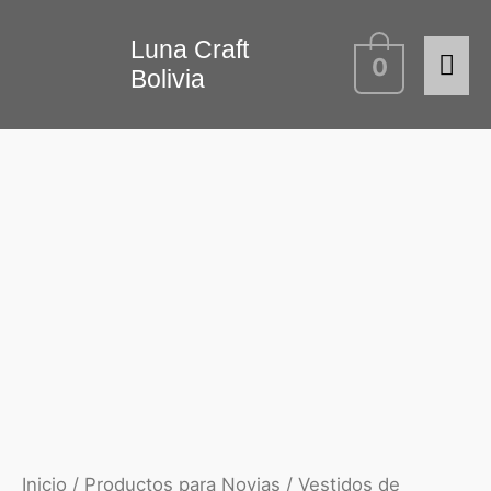
Ir
Me
Luna Craft
al
0
Bolivia
contenido
prin
Inicio
/
Productos para Novias
/
Vestidos de