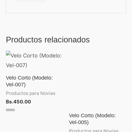
Productos relacionados
Velo Corto (Modelo:
Vel-007)
Productos para Novias
Bs.
450.00
Velo Corto (Modelo:
Valorado
con
Vel-005)
0
de
Productos para Novias