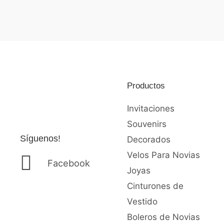
Valorado
Valorado
con
con
0
0
de
de
5
5
Productos
Invitaciones
Souvenirs
Síguenos!
Decorados
Velos Para Novias
Facebook
Joyas
Cinturones de
Vestido
Boleros de Novias