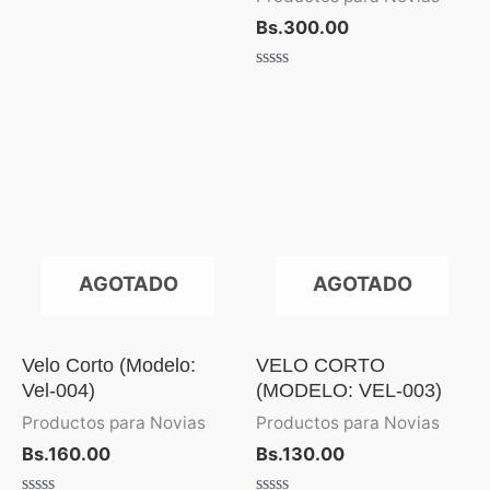
5
Bs.
300.00
Valorado
con
0
de
5
AGOTADO
AGOTADO
Velo Corto (Modelo:
VELO CORTO
Vel-004)
(MODELO: VEL-003)
Productos para Novias
Productos para Novias
Bs.
160.00
Bs.
130.00