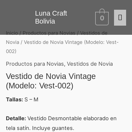
Ir
Me
Luna Craft
al
0
Bolivia
contenido
prin
Inicio
/
Productos para Novias
/
Vestidos de
Novia
/ Vestido de Novia Vintage (Modelo: Vest-
002)
Productos para Novias
,
Vestidos de Novia
Vestido de Novia Vintage
(Modelo: Vest-002)
Tallas:
S – M
Detalle:
Vestido Desmontable elaborado en
tela satín. Incluye guantes.