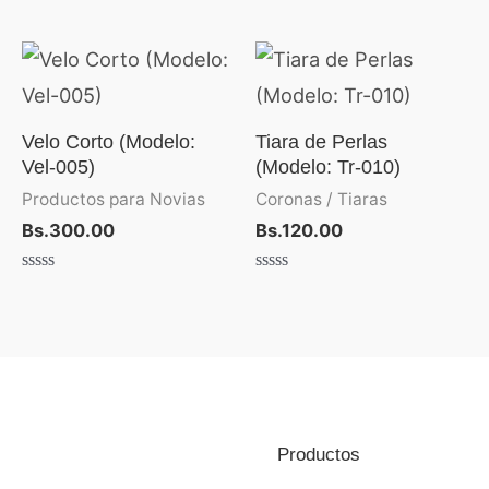
con
con
0
0
de
de
5
5
Velo Corto (Modelo:
Tiara de Perlas
Vel-005)
(Modelo: Tr-010)
Productos para Novias
Coronas / Tiaras
Bs.
300.00
Bs.
120.00
Valorado
Valorado
con
con
0
0
de
de
5
5
Productos