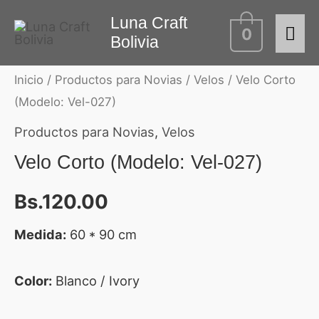
Ir
Luna Craft
Me
Velo
0
al
Bolivia
Corto
contenido
prin
(Modelo:
Inicio
/
Productos para Novias
/
Velos
/ Velo Corto
Vel-
(Modelo: Vel-027)
027)
Productos para Novias
,
Velos
cantidad
Velo Corto (Modelo: Vel-027)
Bs.
120.00
Medida:
60 * 90 cm
Color:
Blanco / Ivory