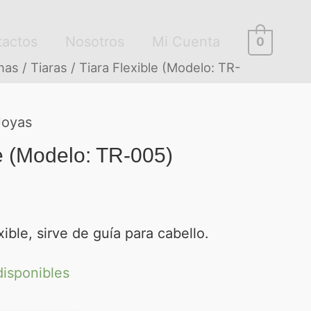
tactos
Nosotros
Mi Cuenta
0
as / Tiaras
/ Tiara Flexible (Modelo: TR-
Joyas
le (Modelo: TR-005)
ible, sirve de guía para cabello.
disponibles