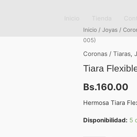
Inicio
Tienda
Con
Tiara
Inicio
/
Joyas
/
Coron
005)
Flexible
(Modelo:
Coronas / Tiaras
,
TR-
Tiara Flexib
005)
Bs.
160.00
cantidad
Hermosa Tiara Flex
Disponibilidad:
5 