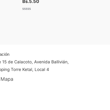
Bs.
5.50
Valorado
con
0
de
5
ación
e 15 de Calacoto, Avenida Ballivián,
ping Torre Ketal, Local 4
 Mapa