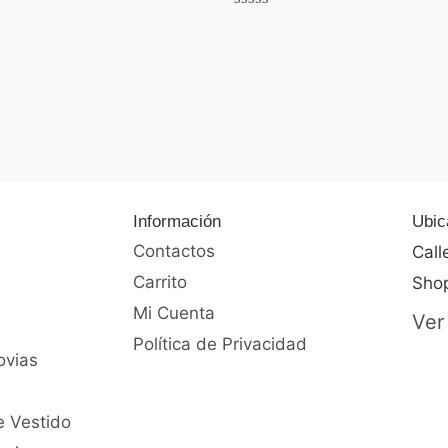
Valorado
con
0
de
5
Información
Ubic
Contactos
Call
Carrito
Shop
Mi Cuenta
Ver
Política de Privacidad
ovias
e Vestido