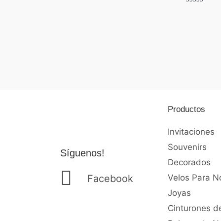
Valorado
con
Valorado
0
con
de
0
5
de
5
Productos
Invitaciones
Souvenirs
Síguenos!
Decorados
Facebook
Velos Para N
Joyas
Cinturones d