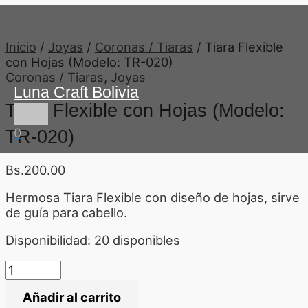
Ir
Tiara
El
El
Menú
al
Flexible
precio
precio
principal
contenido
con
original
actual
Inicio
/
Joyas
/
Coronas / Tiaras
/ Tiara Flexible
Hojas
era:
es:
con Hojas (Modelo: TR-020)
(Modelo:
Bs.4.30.
Bs.3.50.
Coronas / Tiaras
,
Joyas
TR-
Luna Craft Bolivia
020)
Tiara Flexible con Hojas (Modelo:
cantidad
0
TR-020)
Bs.
200.00
Hermosa Tiara Flexible con diseño de hojas, sirve
de guía para cabello.
Disponibilidad:
20 disponibles
Añadir al carrito