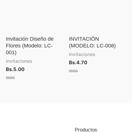
Invitación Diseño de
INVITACIÓN
Flores (Modelo: LC-
(MODELO: LC-008)
001)
Invitaciones
Invitaciones
Bs.
4.70
Bs.
5.00
Valorado
con
Valorado
0
con
de
0
5
de
5
Productos