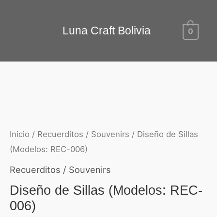
Ir
Diseño
al
Luna Craft Bolivia
0
de
contenido
Sillas
(Modelos:
REC-
006)
cantidad
Inicio
/
Recuerditos / Souvenirs
/ Diseño de Sillas
(Modelos: REC-006)
Recuerditos / Souvenirs
Diseño de Sillas (Modelos: REC-
006)