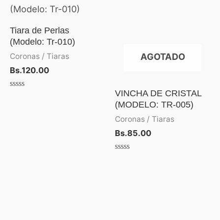
Tiara de Perlas
(Modelo: Tr-010)
AGOTADO
Coronas / Tiaras
Bs.
120.00
VINCHA DE CRISTAL
Valorado
con
(MODELO: TR-005)
0
de
Coronas / Tiaras
5
Bs.
85.00
Valorado
con
0
de
5