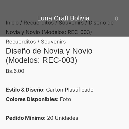
Ir
Diseño
al
de
Luna Craft Bolivia
0
Inicio
/
Recuerditos / Souvenirs
/ Diseño de
contenido
Novia
Novia y Novio (Modelos: REC-003)
y
Recuerditos / Souvenirs
Novio
Diseño de Novia y Novio
(Modelos:
(Modelos: REC-003)
REC-
003)
Bs.
6.00
cantidad
Estilo & Diseño:
Cartón Plastificado
Colores Disponibles:
Foto
Pedido Mínimo:
20 Unidades