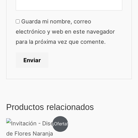
Guarda mi nombre, correo
electrónico y web en este navegador
para la próxima vez que comente.
Productos relacionados
El
El
¡Oferta!
precio
precio
original
actual