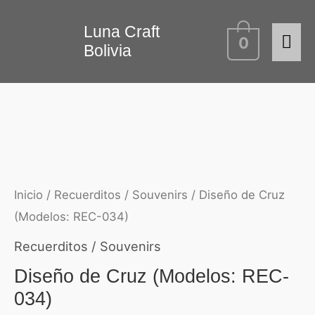
Ir
Me
Diseño
Luna Craft
al
0
Bolivia
de
contenido
prin
Cruz
(Modelos:
REC-
034)
cantidad
Inicio
/
Recuerditos / Souvenirs
/ Diseño de Cruz
(Modelos: REC-034)
Recuerditos / Souvenirs
Diseño de Cruz (Modelos: REC-
034)