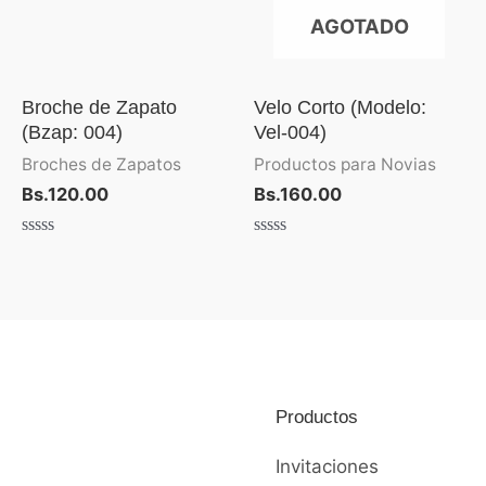
AGOTADO
Broche de Zapato
Velo Corto (Modelo:
(Bzap: 004)
Vel-004)
Broches de Zapatos
Productos para Novias
Bs.
120.00
Bs.
160.00
Valorado
Valorado
con
con
0
0
de
de
5
5
Productos
Invitaciones