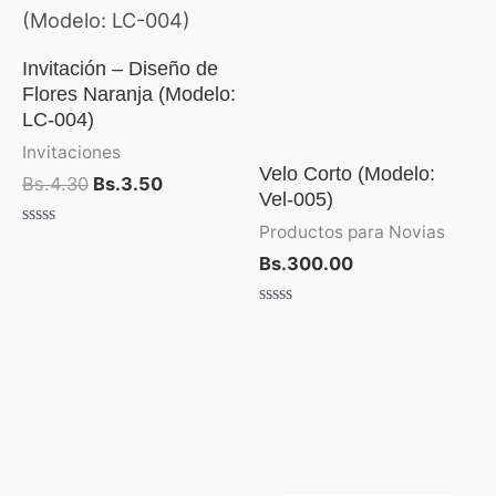
era:
es:
Bs.4.30.
Bs.3.50.
Invitación – Diseño de
Flores Naranja (Modelo:
LC-004)
Invitaciones
Velo Corto (Modelo:
Bs.
4.30
Bs.
3.50
Vel-005)
Productos para Novias
Valorado
con
Bs.
300.00
0
de
5
Valorado
con
0
de
5