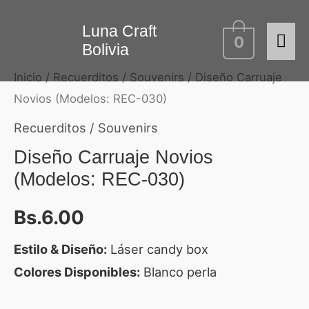
Ir
Me
Diseño
Luna Craft
al
0
Bolivia
Carruaje
contenido
prin
Novios
Inicio
/
Recuerditos / Souvenirs
/ Diseño Carruaje
(Modelos:
Novios (Modelos: REC-030)
REC-
Recuerditos / Souvenirs
030)
Diseño Carruaje Novios
cantidad
(Modelos: REC-030)
Bs.
6.00
Estilo & Diseño:
Láser candy box
Colores Disponibles:
Blanco perla