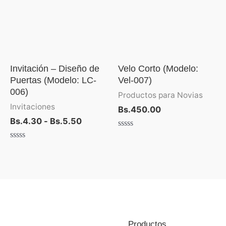
Bs.4.30
hasta
Bs.5.50
Invitación – Diseño de
Velo Corto (Modelo:
Puertas (Modelo: LC-
Vel-007)
006)
Productos para Novias
Invitaciones
Bs.
450.00
Bs.
4.30
-
Bs.
5.50
Valorado
con
Valorado
0
con
de
0
5
de
5
Productos