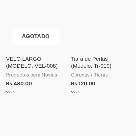
AGOTADO
VELO LARGO
Tiara de Perlas
(MODELO: VEL-008)
(Modelo: Tr-010)
Productos para Novias
Coronas / Tiaras
Bs.
480.00
Bs.
120.00
Valorado
Valorado
con
con
0
0
de
de
Rango
5
5
de
precios:
desde