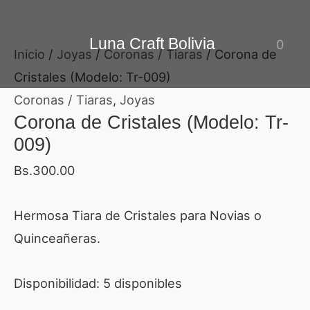
Ir
Corona
al
de
Luna Craft Bolivia
0
Inicio
/
Joyas
/
Coronas / Tiaras
/ Corona de
contenido
Cristales
Cristales (Modelo: Tr-009)
(Modelo:
Coronas / Tiaras
,
Joyas
Tr-
Corona de Cristales (Modelo: Tr-
009)
009)
cantidad
Bs.
300.00
Hermosa Tiara de Cristales para Novias o
Quinceañeras.
Disponibilidad:
5 disponibles