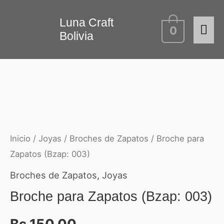
Ir
Me
Luna Craft
al
0
Bolivia
contenido
prin
Inicio
/
Joyas
/
Broches de Zapatos
/ Broche para
Zapatos (Bzap: 003)
Broches de Zapatos
,
Joyas
Broche para Zapatos (Bzap: 003)
Bs.
150.00