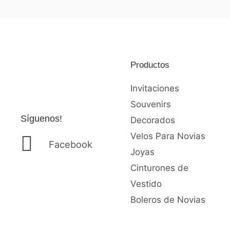
0
0
de
de
5
5
Productos
Invitaciones
Souvenirs
Síguenos!
Decorados
Velos Para Novias
Facebook
Joyas
Cinturones de
Vestido
Boleros de Novias