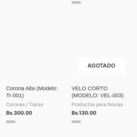
Valorado
con
0
de
5
AGOTADO
Corona Alta (Modelo:
VELO CORTO
Tr-001)
(MODELO: VEL-003)
Coronas / Tiaras
Productos para Novias
Bs.
300.00
Bs.
130.00
Valorado
Valorado
con
con