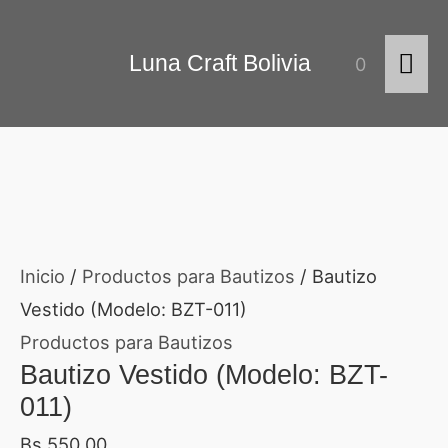
Ir
Bautizo
Me
al
Vestido
Luna Craft Bolivia
0
contenido
(Modelo:
prin
BZT-
011)
cantidad
Inicio
/
Productos para Bautizos
/ Bautizo
Vestido (Modelo: BZT-011)
Productos para Bautizos
Bautizo Vestido (Modelo: BZT-
011)
Bs.
550.00