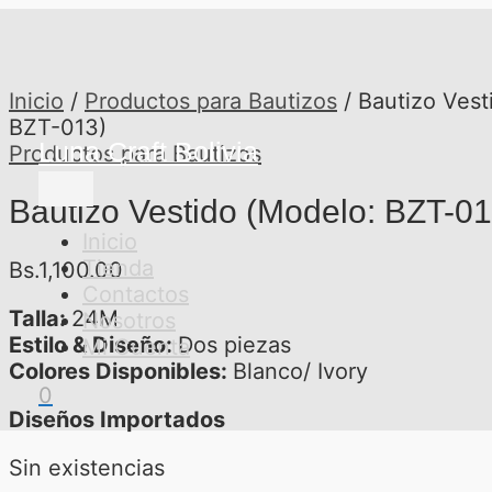
Ir
Menú
al
principal
contenido
Inicio
/
Productos para Bautizos
/ Bautizo Vest
BZT-013)
Luna Craft Bolivia
Productos para Bautizos
Bautizo Vestido (Modelo: BZT-01
Inicio
Tienda
Bs.
1,100.00
Contactos
Talla:
24M
Nosotros
Estilo & Diseño:
Dos piezas
Mi Cuenta
Colores Disponibles:
Blanco/ Ivory
0
Diseños Importados
Sin existencias