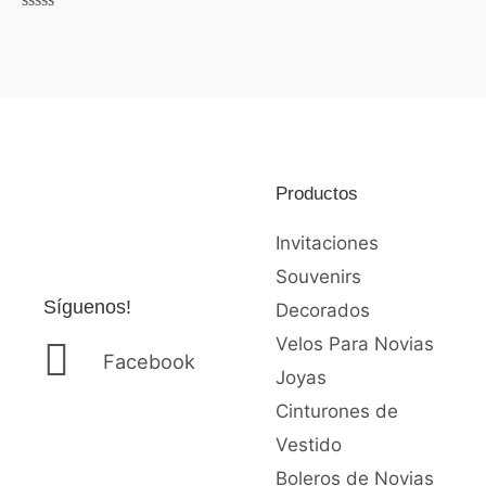
Valorado
con
Valorado
0
con
de
0
5
de
5
Productos
Invitaciones
Souvenirs
Síguenos!
Decorados
Velos Para Novias
Facebook
Joyas
Cinturones de
Vestido
Boleros de Novias