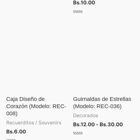
Bs.
10.00
de
5
Valorado
con
0
de
Rango
5
de
precio
desde
Bs.12.
hasta
Bs.30.
Caja Diseño de
Guirnaldas de Estrellas
Corazón (Modelo: REC-
(Modelo: REC-036)
008)
Decorados
Recuerditos / Souvenirs
Bs.
12.00
-
Bs.
30.00
Bs.
6.00