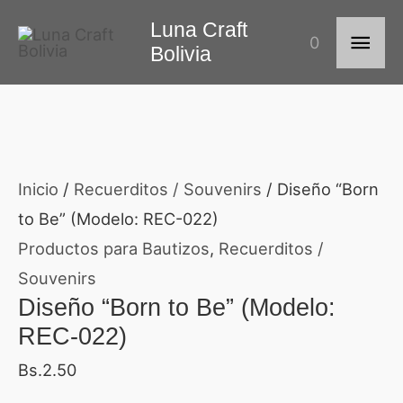
Ir
Diseño
Rango
Luna Craft
Men
0
al
"Born
de
Bolivia
contenido
to
precios:
princ
Be"
desde
(Modelo:
Bs.4.30
REC-
hasta
Inicio
/
Recuerditos / Souvenirs
/ Diseño “Born
022)
Bs.5.50
to Be” (Modelo: REC-022)
cantidad
Productos para Bautizos
,
Recuerditos /
Souvenirs
Diseño “Born to Be” (Modelo:
REC-022)
Bs.
2.50