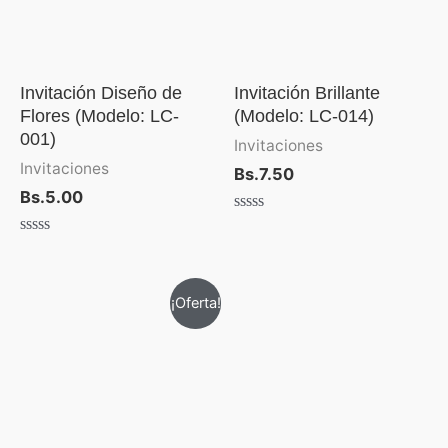
Invitación Diseño de
Invitación Brillante
Flores (Modelo: LC-
(Modelo: LC-014)
001)
Invitaciones
Invitaciones
Bs.
7.50
Bs.
5.00
Valorado
con
Valorado
0
con
de
0
5
de
El
El
¡Oferta!
5
precio
precio
original
actual
era:
es:
Bs.4.30.
Bs.3.50.