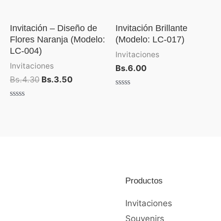
Invitación – Diseño de
Invitación Brillante
Flores Naranja (Modelo:
(Modelo: LC-017)
LC-004)
Invitaciones
Invitaciones
Bs.
6.00
Bs.
4.30
Bs.
3.50
Valorado
con
Valorado
0
con
de
0
5
de
5
Productos
Invitaciones
Souvenirs