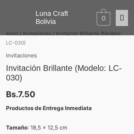
Ir
Me
Invitación
Luna Craft
al
0
Bolivia
Brillante
contenido
prin
(Modelo:
Inicio
/
Invitaciones
/ Invitación Brillante (Modelo:
LC-
LC-030)
030)
Invitaciones
cantidad
Invitación Brillante (Modelo: LC-
030)
Bs.
7.50
Productos de Entrega Inmediata
Tamaño
: 18,5 x 12,5 cm