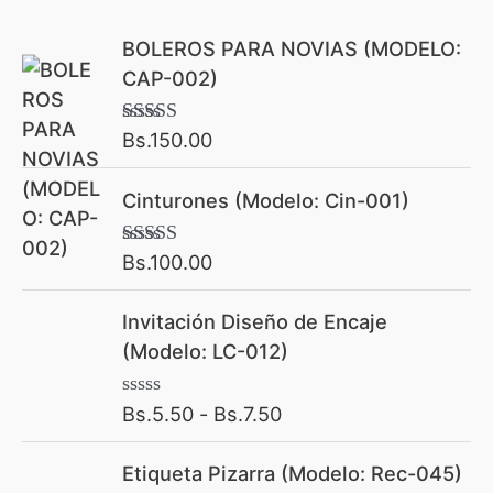
BOLEROS PARA NOVIAS (MODELO:
CAP-002)
Bs.
150.00
Valorado con
5.00
de 5
Cinturones (Modelo: Cin-001)
Bs.
100.00
Valorado con
5.00
de 5
R
Invitación Diseño de Encaje
a
(Modelo: LC-012)
n
g
Bs.
5.50
-
Bs.
7.50
V
o
a
l
d
Etiqueta Pizarra (Modelo: Rec-045)
o
e
r