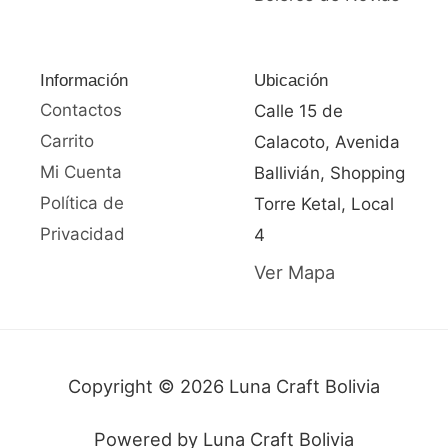
5
.
5
Información
Ubicación
0
Contactos
Calle 15 de
h
a
Carrito
Calacoto, Avenida
s
Mi Cuenta
Ballivián, Shopping
t
Política de
Torre Ketal, Local
a
Privacidad
4
B
Ver Mapa
s
.
7
.
5
Copyright © 2026 Luna Craft Bolivia
0
Powered by Luna Craft Bolivia