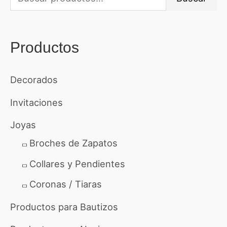
u
s
Productos
c
a
Decorados
r
Invitaciones
p
o
Joyas
r
Broches de Zapatos
:
Collares y Pendientes
Coronas / Tiaras
Productos para Bautizos