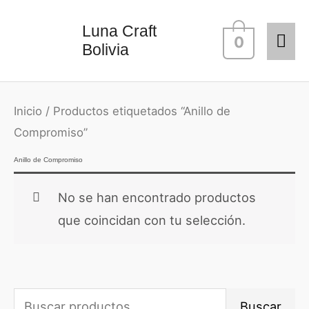
Ir
Me
Luna Craft
al
0
Bolivia
contenido
prin
Inicio
/ Productos etiquetados “Anillo de
Compromiso”
Anillo de Compromiso
No se han encontrado productos
que coincidan con tu selección.
B
Buscar