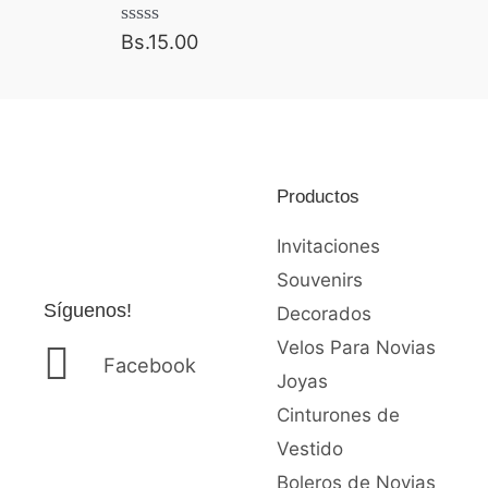
a
p
d
Bs.
15.00
V
r
o
a
c
l
e
o
o
c
n
r
0
a
i
d
d
o
e
o
5
Productos
c
s
o
:
n
Invitaciones
0
d
d
Souvenirs
e
e
Síguenos!
Decorados
5
s
d
Velos Para Novias
Facebook
e
Joyas
B
Cinturones de
s
Vestido
.
Boleros de Novias